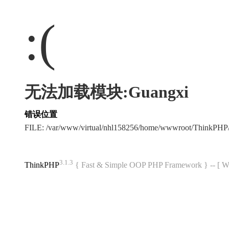
:(
无法加载模块:Guangxi
错误位置
FILE: /var/www/virtual/nhl158256/home/wwwroot/ThinkPH
3.1.3
ThinkPHP
{ Fast & Simple OOP PHP Framework } -- 