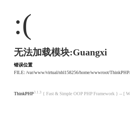
:(
无法加载模块:Guangxi
错误位置
FILE: /var/www/virtual/nhl158256/home/wwwroot/ThinkPH
3.1.3
ThinkPHP
{ Fast & Simple OOP PHP Framework } -- 