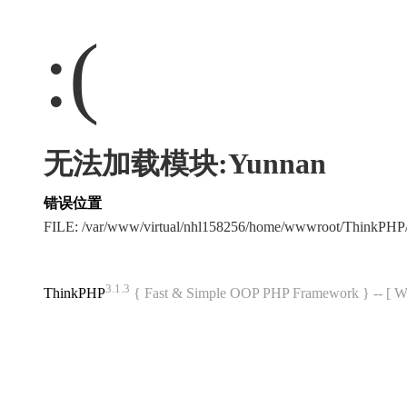
:(
无法加载模块:Yunnan
错误位置
FILE: /var/www/virtual/nhl158256/home/wwwroot/ThinkPH
3.1.3
ThinkPHP
{ Fast & Simple OOP PHP Framework } -- 