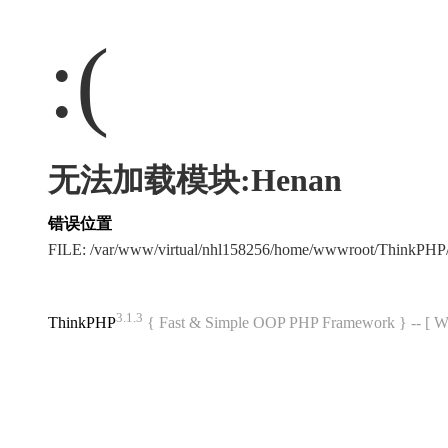
:(
无法加载模块:Henan
错误位置
FILE: /var/www/virtual/nhl158256/home/wwwroot/ThinkPH
3.1.3
ThinkPHP
{ Fast & Simple OOP PHP Framework } -- 