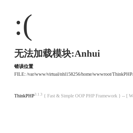
:(
无法加载模块:Anhui
错误位置
FILE: /var/www/virtual/nhl158256/home/wwwroot/ThinkPH
3.1.3
ThinkPHP
{ Fast & Simple OOP PHP Framework } -- 